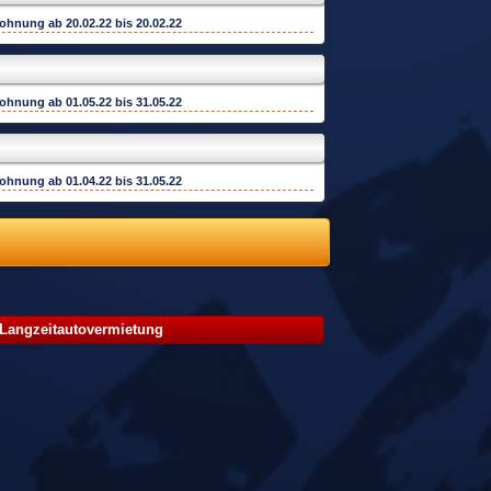
wohnung ab
20.02.22
bis
20.02.22
wohnung ab
01.05.22
bis
31.05.22
wohnung ab
01.04.22
bis
31.05.22
 Langzeitautovermietung