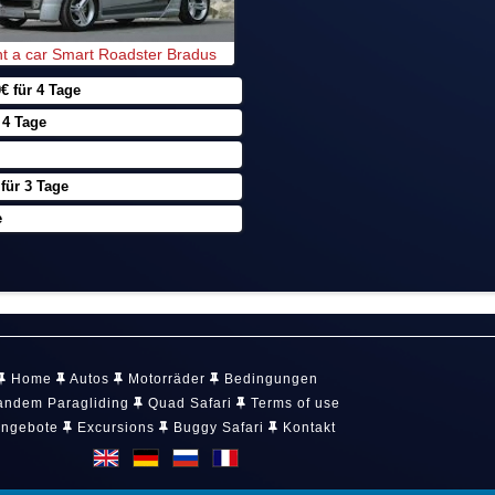
t a car Smart Roadster Bradus
 für 4 Tage
 4 Tage
für 3 Tage
e
Home
Autos
Motorräder
Bedingungen
ndem Paragliding
Quad Safari
Terms of use
ngebote
Excursions
Buggy Safari
Kontakt