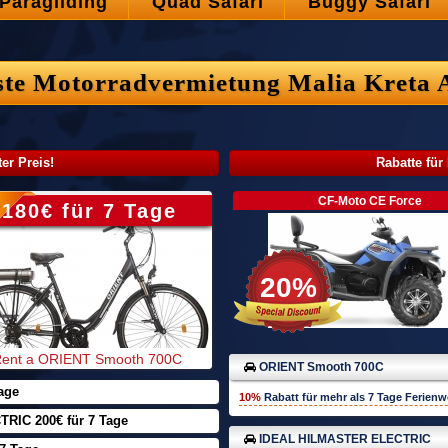
Paragliding
Quad Safari
Buggy Safari
ste Motorradvermietung Malia Kreta 
er Preis!
Rabatte für
CF-Moto CE Force
180€ für 7 Tage
450cc 4x4
20%
ent a ORIENT Smooth 700C
ORIENT Smooth 700C
age
10%
Rabatt für mehr als
7 Tage
Ferien
IC 200€ für 7 Tage
IDEAL HILMASTER ELECTRIC