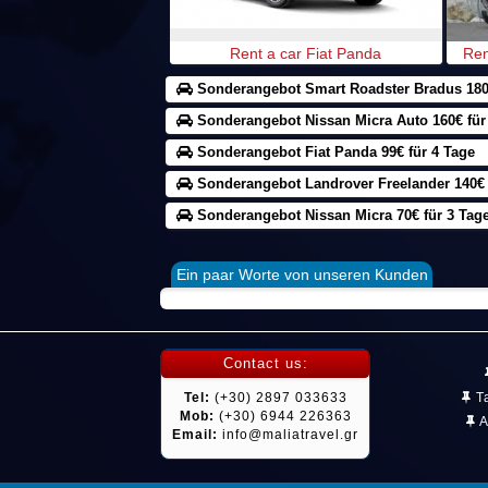
Rent a car Fiat Panda
Ren
Sonderangebot Smart Roadster Bradus 180€
Sonderangebot Nissan Micra Auto 160€ für
Sonderangebot Fiat Panda 99€ für 4 Tage
Sonderangebot Landrover Freelander 140€ 
Sonderangebot Nissan Micra 70€ für 3 Tag
Ein paar Worte von unseren Kunden
Contact us:
Tel:
(+30) 2897 033633
Ta
Mob:
(+30) 6944 226363
A
Email:
info@maliatravel.gr