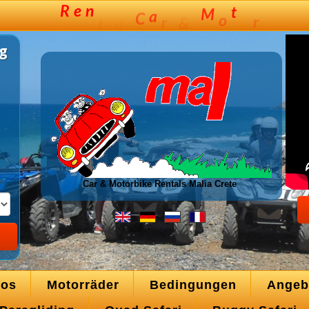
g
Car & Motorbike Rentals Malia Crete
tos
Motorräder
Bedingungen
Angeb