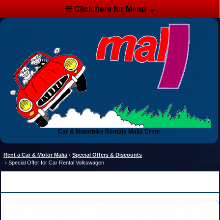
Click here for Menu
Car & Motorbike Rentals Malia Crete
Rent a Car & Motor Malia
›
Special Offers & Discounts
›
Special Offer for Car Rental Volkswagen