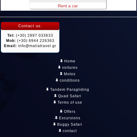
Rent a car
Contact us:
Tel:
(+30) 2897 033633
Mob:
(+30) 6944 226363
Email:
info@maliatravel.gr
Home
voitures
Motos
conditions
Tandem Paragliding
Quad Safari
Terms of use
Offers
Excursions
Buggy Safari
contact