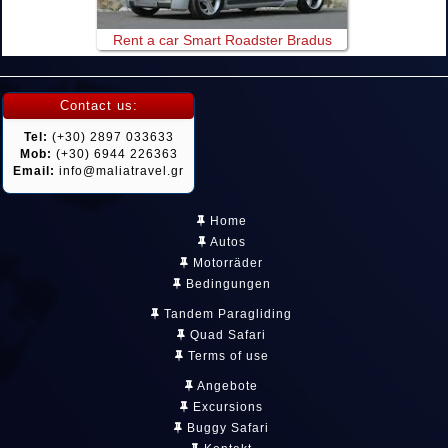
Rent a car Smart Roadster Bradus
Contact us:
Tel:
(+30) 2897 033633
Mob:
(+30) 6944 226363
Email:
info@maliatravel.gr
Home
Autos
Motorräder
Bedingungen
Tandem Paragliding
Quad Safari
Terms of use
Angebote
Excursions
Buggy Safari