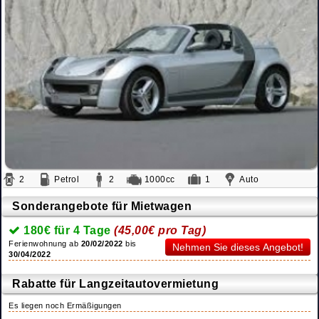
2
Petrol
2
1000cc
1
Auto
Sonderangebote für Mietwagen
180€ für 4 Tage
(45,00€ pro Tag)
Ferienwohnung ab
20/02/2022
bis
Nehmen Sie dieses Angebot!
30/04/2022
Rabatte für Langzeitautovermietung
Es liegen noch Ermäßigungen